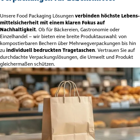
Unsere Food Packaging Lösungen
verbinden höchste Lebens­
mit­tel­si­cher­heit mit einem klaren Fokus auf
Nachhaltigkeit
. Ob für Bäckereien, Gastronomie oder
Einzelhandel – wir bieten eine breite Produktauswahl: von
kompos­tier­baren Bechern über Mehr­weg­ver­pa­ckungen bis hin
zu
individuell bedruckten Tragetaschen
. Vertrauen Sie auf
durchdachte Verpa­ckungs­lö­sungen, die Umwelt und Produkt
gleichermaßen schützen.