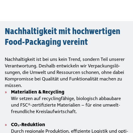
Nach­hal­tig­keit mit hoch­wer­tigen
Food-Packaging vereint
Nachhaltigkeit ist bei uns kein Trend, sondern Teil unserer
Verantwortung. Deshalb entwickeln wir Verpa­ckungs­lö­
sungen, die Umwelt und Ressourcen schonen, ohne dabei
Kompromisse bei Qualität und Funktionalität machen zu
müssen.
Mate­ria­lien & Recycling
Wir setzen auf recy­cling­fä­hige, bio­lo­gisch abbaubare
und FSC®-zer­ti­fi­zierte Mate­ria­lien – für eine umwelt­
freund­li­che Kreis­lauf­wirt­schaft.
CO₂-Reduktion
Durch regionale Pro­duk­tion, effi­zi­ente Logistik und opti­