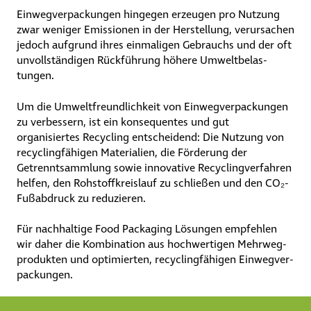
Einweg­ver­pa­ckungen hingegen erzeugen pro Nutzung
zwar weniger Emissionen in der Herstellung, verursachen
jedoch aufgrund ihres einmaligen Gebrauchs und der oft
unvoll­stän­digen Rückführung höhere Umwelt­be­las­
tungen.
Um die Umwelt­freund­lich­keit von Einweg­ver­pa­ckungen
zu verbessern, ist ein konsequentes und gut
organisiertes Recycling entscheidend: Die Nutzung von
recy­cling­fä­higen Materialien, die Förderung der
Getrennt­samm­lung sowie innovative Recy­cling­ver­fahren
helfen, den Rohstoff­kreis­lauf zu schließen und den CO₂-
Fußabdruck zu reduzieren.
Für nachhaltige Food Packaging Lösungen empfehlen
wir daher die Kombination aus hochwertigen Mehr­weg­
pro­dukten und optimierten, recy­cling­fä­higen Einweg­ver­
pa­ckungen.