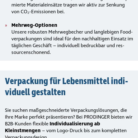
mierte Mate­ri­al­ein­sätze tragen wir aktiv zur Senkung
von CO₂-Emis­sio­nen bei.
Mehrweg-Optionen
Unsere robusten Mehr­weg­be­cher und lang­le­bi­gen Food­
ver­pa­ckun­gen sind ideal für den nach­hal­ti­gen Einsatz im
täglichen Geschäft – indi­vi­du­ell bedruck­bar und res­
sour­cen­scho­nend.
Verpa­ckung für Lebens­mittel indi­
vi­duell gestalten
Sie suchen maßge­schnei­derte Verpa­ckungs­lö­sungen, die
Ihre Marke perfekt präsentieren? Bei PRODINGER bieten wir
B2B-Kunden flexible
Indi­vi­dua­li­sie­rung ab
Kleinstmengen
– vom Logo-Druck bis zum kompletten
Verpa­ckungs­de­sign.