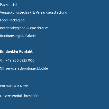
Pack­mit­tel
Ver­pa­ckungs­tech­nik & Ver­sand­aus­stat­tung
Food Packaging
Betriebs­hy­giene & Waschraum
Rund­umsorg­los-Pakete
Ihr direkter Kontakt
+49 800 5925 000
service(at)prodinger(dot)de
PRODINGER News
Unsere Produkt­bro­schüre