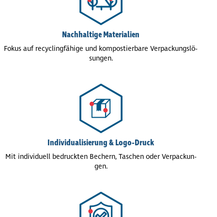
Nach­hal­tige Mate­ria­lien
Fokus auf recy­cling­fä­hige und kom­pos­tier­bare Ver­pa­ckungs­lö­
sun­gen.
Indi­vi­dua­li­sie­rung & Logo-Druck
Mit indi­vi­du­ell bedruck­ten Bechern, Taschen oder Ver­pa­ckun­
gen.