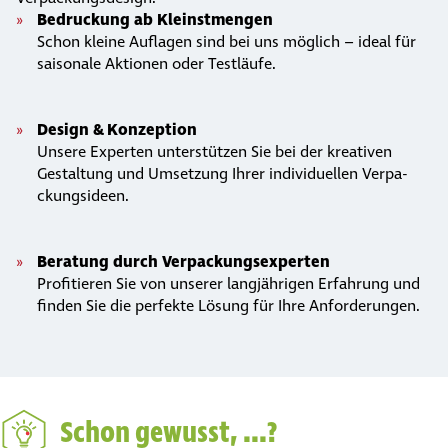
Bedruckung ab Kleinst­men­gen
Schon kleine Auflagen sind bei uns möglich – ideal für
saisonale Aktionen oder Testläufe.
Design & Kon­zep­tion
Unsere Experten unter­stüt­zen Sie bei der kreativen
Gestal­tung und Umsetzung Ihrer indi­vi­du­el­len Ver­pa­
ckungs­ideen.
Beratung durch Ver­pa­ckungs­exper­ten
Pro­fi­tie­ren Sie von unserer lang­jäh­ri­gen Erfahrung und
finden Sie die perfekte Lösung für Ihre Anfor­de­run­gen.
Schon gewusst, ...?