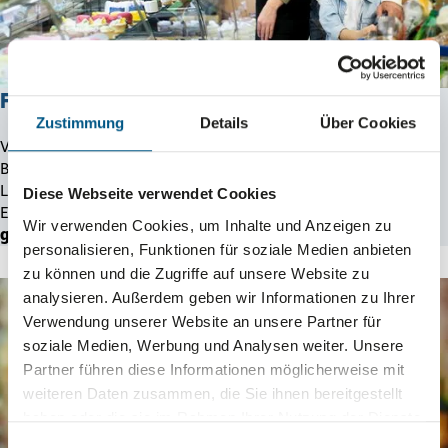
Für den Einzel­handel
Zustimmung
Details
Über Cookies
Verpa­ckungs­lö­sungen für Qualität und Kundenbindung:
Bedruckte Papier­tra­ge­ta­schen über Papiertüten bis hin zu
Lebens­mit­tel­ver­pa­ckungen im Großhandel – wir bieten dem
Diese Webseite verwendet Cookies
Einzelhandel
flexible, umwelt­freund­liche und individuell
Wir verwenden Cookies, um Inhalte und Anzeigen zu
gestaltbare Verpackungen
für den täglichen Einsatz.
personalisieren, Funktionen für soziale Medien anbieten
zu können und die Zugriffe auf unsere Website zu
analysieren. Außerdem geben wir Informationen zu Ihrer
Verwendung unserer Website an unsere Partner für
soziale Medien, Werbung und Analysen weiter. Unsere
Partner führen diese Informationen möglicherweise mit
weiteren Daten zusammen, die Sie ihnen bereitgestellt
haben oder die sie im Rahmen Ihrer Nutzung der Dienste
gesammelt haben.
Einwilligungsauswahl