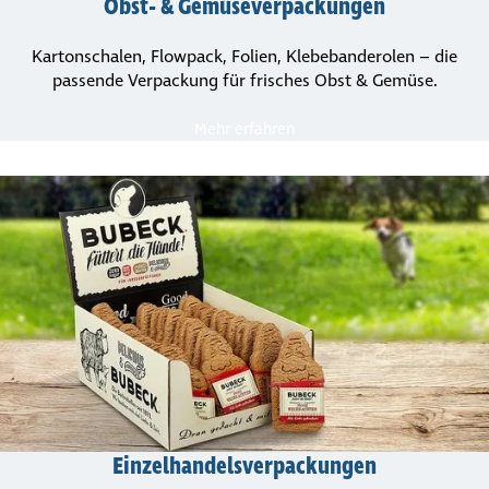
Obst- & Gemü­se­ver­pa­ckungen
Kartonschalen, Flowpack, Folien, Klebe­ban­de­rolen – die
passende Verpackung für frisches Obst & Gemüse.
Mehr erfahren
Einzel­han­dels­ver­pa­ckungen