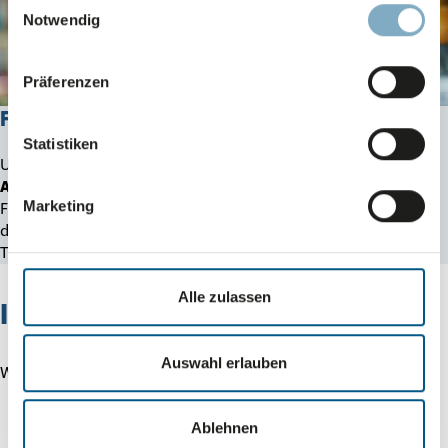
Datenschutz
-
Impressum
Notwendig
Präferenzen
Für Obst & Gemüse
Statistiken
Unsere
Verpackungen für Obst und Gemüse
kombinieren
Atmungs­ak­ti­vität mit Stabilität
. Ob Obsttüten aus Papier,
Marketing
Faltenbeutel oder Mehrwegkisten. Profitieren Sie von
durchdachten, nachhaltigen Lösungen für den Verkauf und
Transport Ihrer Frische­pro­dukte.
Alle zulassen
Ihre Vorteile auf einen Blick
Auswahl erlauben
Weil wir mehr bieten als nur Verpackungen:
Ablehnen