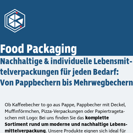
Food Packaging
Nach­hal­tige & indi­vi­du­elle Lebens­mit­
tel­ver­pa­ckungen für jeden Bedarf:
Von Papp­be­chern bis Mehr­weg­be­chern
Ob Kaffeebecher to go aus Pappe, Pappbecher mit Deckel,
Muffinförmchen, Pizza-Verpackungen oder Papier­tra­ge­ta­
schen mit Logo: Bei uns finden Sie das
komplette
Sortiment rund um moderne und nachhaltige Lebens­
mit­tel­ver­pa­ckung
. Unsere Produkte eignen sich ideal für