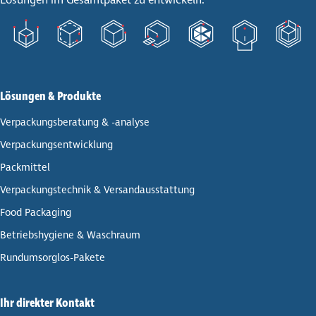
Lösungen & Produkte
Ver­pa­ckungs­be­ra­tung & -analyse
Ver­pa­ckungs­ent­wick­lung
Pack­mit­tel
Ver­pa­ckungs­tech­nik & Ver­sand­aus­stat­tung
Food Packaging
Betriebs­hy­giene & Waschraum
Rund­umsorg­los-Pakete
Ihr direkter Kontakt