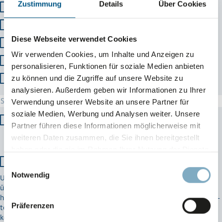
Zustimmung
Details
Über Cookies
Google
Empfehlung
Diese Webseite verwendet Cookies
Soziale Medien
Wir verwenden Cookies, um Inhalte und Anzeigen zu
Website
personalisieren, Funktionen für soziale Medien anbieten
zu können und die Zugriffe auf unsere Website zu
Sonstiges
analysieren. Außerdem geben wir Informationen zu Ihrer
Verwendung unserer Website an unsere Partner für
soziale Medien, Werbung und Analysen weiter. Unsere
Ich möchte einen Zugang zum PRODINGER Verpackung
Partner führen diese Informationen möglicherweise mit
Kundenportal beantragen. Ich bin damit einverstanden, dass
weiteren Daten zusammen, die Sie ihnen bereitgestellt
meine Daten zu diesem Zweck verwendet werden dürfen.
haben oder die sie im Rahmen Ihrer Nutzung der Dienste
gesammelt haben.
Ich möchte die PRODINGER News abonnieren
Einwilligungsauswahl
Datenschutz
-
Impressum
Notwendig
Unser kostenloser Newsletter informiert Sie regelmäßig per E-Mail
über Produkt­neu­heiten, Sonderaktionen und Veran­stal­tungen. Ihre
hier eingegebenen Daten werden lediglich zu Zwecken des News­let­
Präferenzen
ter­ver­sands verarbeitet und nicht an Dritte weitergegeben. Sie
können sich jederzeit aus dem Newsletter heraus abmelden oder